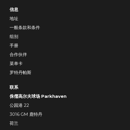
信息
地址
一般条款和条件
组别
手册
合作伙伴
菜单卡
罗特丹帕斯
联系
侏儒高尔夫球场 Parkhaven
公园港 22
3016 GM 鹿特丹
荷兰