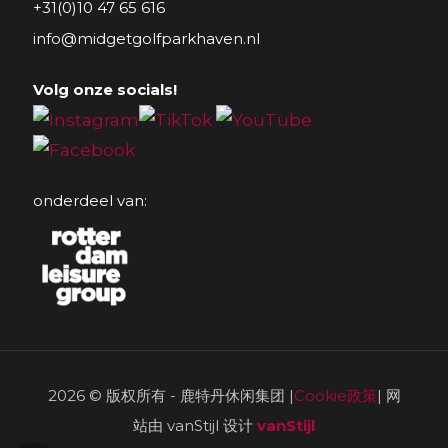
+31(0)10 47 65 616
info@midgetgolfparkhaven.nl
Volg onze socials!
onderdeel van:
2026 © 版权所有 - 鹿特丹休闲集团 |
Cookie政策
| 网
站由 vanStijl 设计
vanStijl