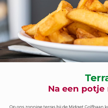
Terr
Na een potje 
Op ons zonnige terras bij de Midget Golfbaan k