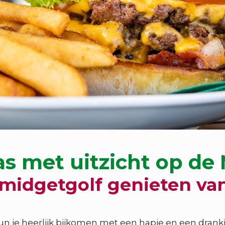
as met uitzicht op de
midgetgolf genieten van
un je heerlijk bijkomen met een hapje en een drankj