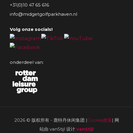
+31(0)10 47 65 616
info@midgetgolfparkhaven.nl
Volg onze socials!
onderdeel van:
2026 © 版权所有 - 鹿特丹休闲集团 |
Cookie政策
| 网
站由 vanStijl 设计
vanStijl