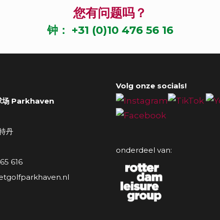
您有问题吗？
钟：
+31 (0)10 476 56 16
Volg onze socials!
 Parkhaven
鹿特丹
onderdeel van:
 65 616
tgolfparkhaven.nl