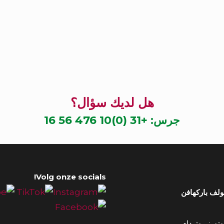
هل لديك سؤال؟
جرس:
+31 (0)10 476 56 16
Volg onze socials!
ولف باركهافن