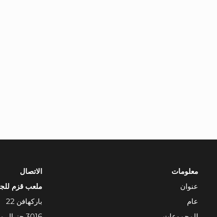
معلومات
الاتصال
عنوان
ملعب قزم للج
عام
باركهافن 22
المجموعات
3016 جنرال موتورز روتردام