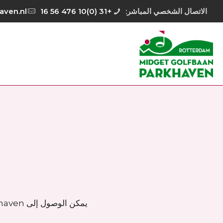
الاتصال الشخصي المباشر:
+31 (0)10 476 56 16
aven.nl
يمكن الوصول إلى Parkhaven بالسيارة ويمكنك ركن سيارتك على الرصيف مقابل رسوم. ضع في اعتبارك أنه ستكون هناك أعمال بناء في Parkhaven.