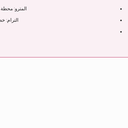
المترو: محطة مترو كولهافن (خط المترو
الترام: خط الترام 8 إلى محطة Dijkzicht / Euromast. ويمكنكم ال