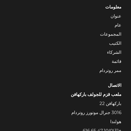
معلومات
عنوان
عام
المجموعات
الكتيب
الشركاء
قائمة
ممر روتردام
الاتصال
ملعب قزم للجولف باركهافن
باركهافن 22
3016 جنرال موتورز روتردام
هولندا
+31(0)10 47 65 616