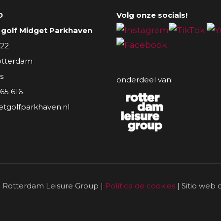
O
Volg onze socials!
golf Midget Parkhaven
 22
otterdam
s
onderdeel van:
 65 616
tgolfparkhaven.nl
- Rotterdam Leisure Group |
Política de cookies
| Sitio web 