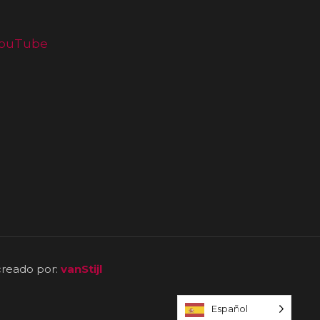
creado por:
vanStijl
Español