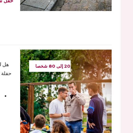
هل لد
20 إلى 80 شخصا
حفلة 