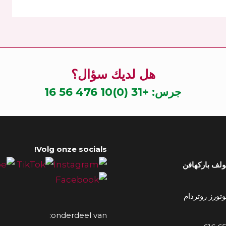
هل لديك سؤال؟
جرس:
+31 (0)10 476 56 16
Volg onze socials!
ولف باركهافن
onderdeel van: