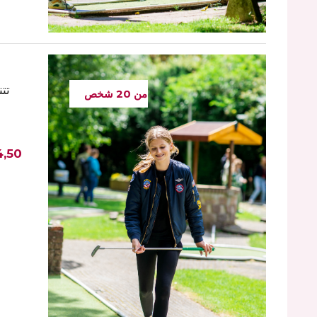
تت
من 20 شخص
4,50