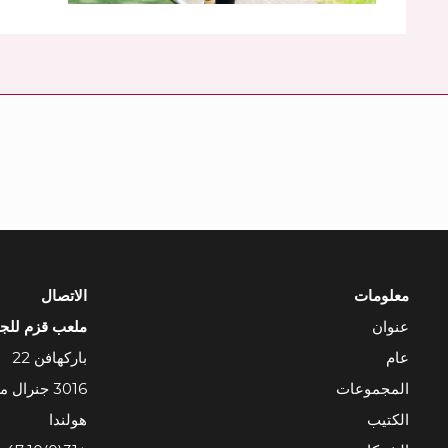
معلومات
الاتصال
عنوان
ملعب قزم للج
عام
باركهافن 22
المجموعات
3016 جنرال موتورز روتردام
الكتيب
هولندا