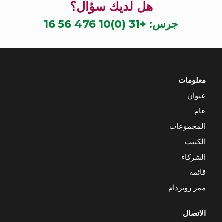
هل لديك سؤال؟
جرس:
+31 (0)10 476 56 16
معلومات
عنوان
عام
المجموعات
الكتيب
الشركاء
قائمة
ممر روتردام
الاتصال