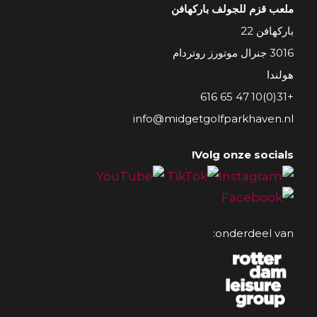
ملعب قزم للجولف باركهافن
باركهافن 22
3016 جنرال موتورز روتردام
هولندا
+31(0)10 47 65 616
info@midgetgolfparkhaven.nl
Volg onze socials!
onderdeel van: