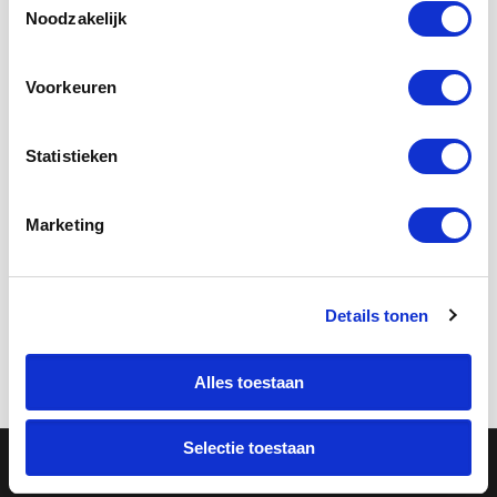
Noodzakelijk
Voorkeuren
Voorjaarsvakantie Rotterdam
2026: Midgetgolf bij Parkhaven
Statistieken
De voorjaarsvakantie is bijna voorbij maar
het voorjaar begint pas! Kom midgetgolfen
Marketing
bij Parkhaven en geniet van de eerste
lentezon in Rotterdam.
Details tonen
Lees verder
Alles toestaan
Selectie toestaan
2026 © Copyright - Rotterdam Leisure Group |