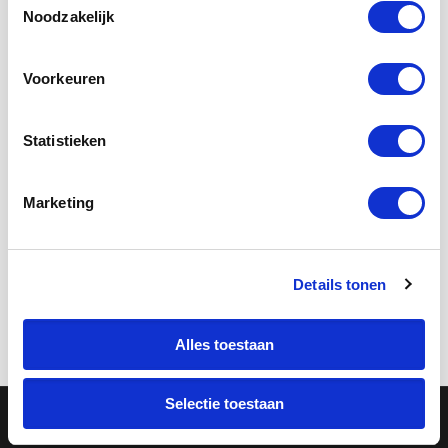
Noodzakelijk
Voorkeuren
Voorjaarsvakantie Rotterdam
2026: Midgetgolf bij Parkhaven
Statistieken
De voorjaarsvakantie is bijna voorbij maar
het voorjaar begint pas! Kom midgetgolfen
Marketing
bij Parkhaven en geniet van de eerste
lentezon in Rotterdam.
Details tonen
Lees verder
Alles toestaan
Selectie toestaan
2026 © Copyright - Rotterdam Leisure Group |