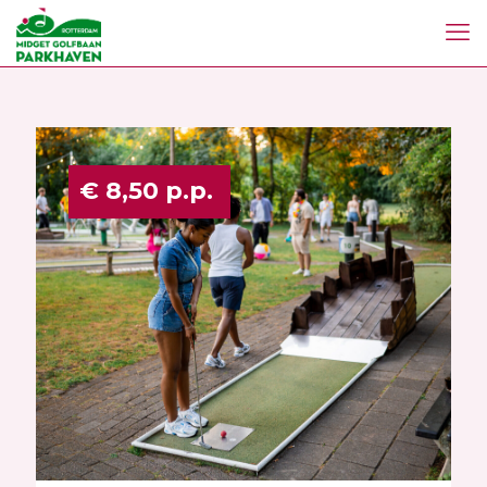
€ 8,50 p.p.