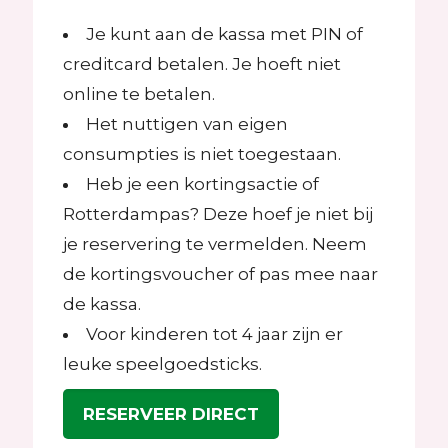
Je kunt aan de kassa met PIN of
creditcard betalen. Je hoeft niet
online te betalen.
Het nuttigen van eigen
consumpties is niet toegestaan.
Heb je een kortingsactie of
Rotterdampas? Deze hoef je niet bij
je reservering te vermelden. Neem
de kortingsvoucher of pas mee naar
de kassa.
Voor kinderen tot 4 jaar zijn er
leuke speelgoedsticks.
RESERVEER DIRECT