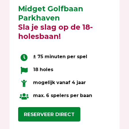
Midget Golfbaan
Parkhaven
Sla je slag op de 18-
holesbaan!
± 75 minuten per spel
18 holes
mogelijk vanaf 4 jaar
max. 6 spelers per baan
RESERVEER DIRECT